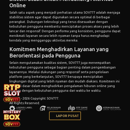
Online
Salah satu aspek yang menjadi perhatian utama SOV777 adalah menjaga
stabilitas sistem agar dapat digunakan secara optimal di berbagai
perangkat. Dukungan teknologi yang terus disesuaikan dengan
kebutuhan pengguna membantu menciptakan proses akses yang lebih
lancar dan responsif. Dengan performa yang konsisten, pengguna dapat
menikmati layanan secara lebih nyaman tanpa harus menghadapi
kendala yang mengganggu aktivitas mereka.
Komitmen Menghadirkan Layanan yang
Berorientasi pada Pengguna
Selain mengutamakan kualitas sistem, SOV777 juga menempatkan
kebutuhan pengguna sebagai bagian penting dalam pengembangan
layanannya. Melalui dukungan yang responsif serta pengelolaan
platform yang berkelanjutan, SOV777 berupaya menciptakan
lingkungan digital yang lebih nyaman dan mudah diakses. Komitmen ini
menjadi dasar dalam menghadirkan pengalaman hiburan online yang
relevan dengan kebutuhan pengguna dari waktu ke waktu.
© 2015 - 2026 Copyright SOV777.
All Rights Reserved.
LAPOR PUSAT