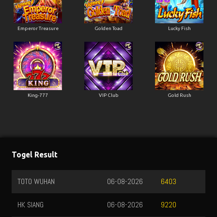
Emperor Treasure
Golden Toad
Lucky Fish
King-777
VIP Club
Gold Rush
Togel Result
TOTO WUHAN
06-08-2026
6403
HK SIANG
06-08-2026
9220