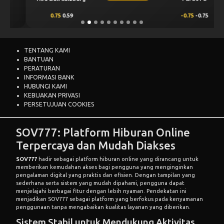
0.75
0.59
-0.75
-0.75
TENTANG KAMI
BANTUAN
PERATURAN
INFORMASI BANK
HUBUNGI KAMI
KEBIJAKAN PRIVASI
PERSETUJUAN COOKIES
SOV777: Platform Hiburan Online
Terpercaya dan Mudah Diakses
SOV777
hadir sebagai platform hiburan online yang dirancang untuk
memberikan kemudahan akses bagi pengguna yang menginginkan
pengalaman digital yang praktis dan efisien. Dengan tampilan yang
sederhana serta sistem yang mudah dipahami, pengguna dapat
menjelajahi berbagai fitur dengan lebih nyaman. Pendekatan ini
menjadikan SOV777 sebagai platform yang berfokus pada kenyamanan
penggunaan tanpa mengabaikan kualitas layanan yang diberikan.
Sistem Stabil untuk Mendukung Aktivitas