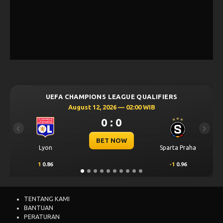
UEFA CHAMPIONS LEAGUE QUALIFIERS
UEFA 
August 12, 2026 — 02:00 WIB
0 : 0
Previous
Next
BET NOW
on
Sparta Praha
SK Sturm Graz
.86
-1
0.96
-0.5
0.95
TENTANG KAMI
BANTUAN
PERATURAN