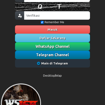
Remember Me
Masuk
Daftar Sekarang
WhatsApp Channel
Telegram Channel
Main di Telegram
Desktop
Wap