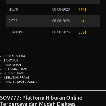
MACAU
06-08-2026
7894
QATAR
06-08-2026
6642
HONGKONG
06-08-2026
3634
TENTANG KAMI
BANTUAN
PERATURAN
INFORMASI BANK
HUBUNGI KAMI
KEBIJAKAN PRIVASI
PERSETUJUAN COOKIES
SOV777: Platform Hiburan Online
Terpercaya dan Mudah Diakses