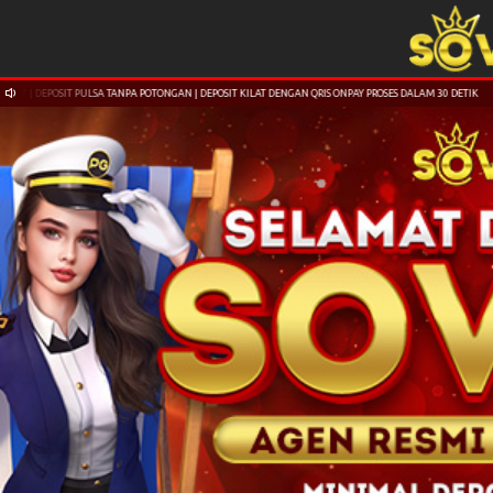
ULSA TANPA POTONGAN | DEPOSIT KILAT DENGAN QRIS ONPAY PROSES DALAM 30 DETIK
SEL