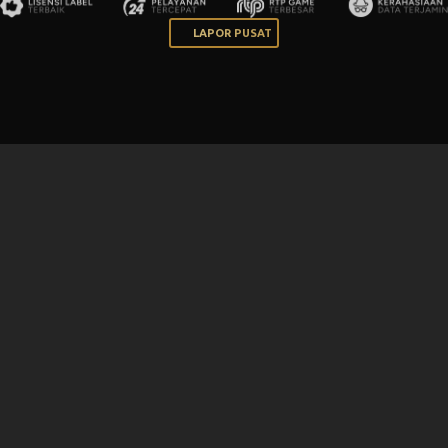
LAPOR PUSAT