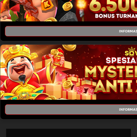
INFORMAS
INFORMAS