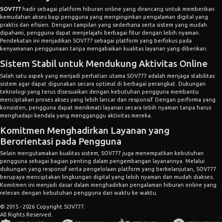
SOV777
hadir sebagai platform hiburan online yang dirancang untuk memberikan
kemudahan akses bagi pengguna yang menginginkan pengalaman digital yang
praktis dan efisien. Dengan tampilan yang sederhana serta sistem yang mudah
dipahami, pengguna dapat menjelajahi berbagai fitur dengan lebih nyaman.
Pendekatan ini menjadikan SOV777 sebagai platform yang berfokus pada
kenyamanan penggunaan tanpa mengabaikan kualitas layanan yang diberikan.
Sistem Stabil untuk Mendukung Aktivitas Online
Salah satu aspek yang menjadi perhatian utama SOV777 adalah menjaga stabilitas
sistem agar dapat digunakan secara optimal di berbagai perangkat. Dukungan
teknologi yang terus disesuaikan dengan kebutuhan pengguna membantu
menciptakan proses akses yang lebih lancar dan responsif. Dengan performa yang
konsisten, pengguna dapat menikmati layanan secara lebih nyaman tanpa harus
menghadapi kendala yang mengganggu aktivitas mereka.
Komitmen Menghadirkan Layanan yang
Berorientasi pada Pengguna
Selain mengutamakan kualitas sistem, SOV777 juga menempatkan kebutuhan
pengguna sebagai bagian penting dalam pengembangan layanannya. Melalui
dukungan yang responsif serta pengelolaan platform yang berkelanjutan, SOV777
berupaya menciptakan lingkungan digital yang lebih nyaman dan mudah diakses.
Komitmen ini menjadi dasar dalam menghadirkan pengalaman hiburan online yang
relevan dengan kebutuhan pengguna dari waktu ke waktu.
© 2015 - 2026 Copyright SOV777.
All Rights Reserved.