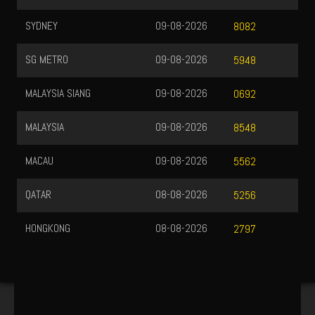
SYDNEY
09-08-2026
8082
SG METRO
09-08-2026
5948
MALAYSIA SIANG
09-08-2026
0692
MALAYSIA
09-08-2026
8548
MACAU
09-08-2026
5562
QATAR
08-08-2026
5256
HONGKONG
08-08-2026
2797