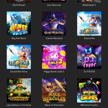
Dark Ritual
Last Samurai
BlackJack21
Big Net Bass
Genie Mystery
Zeustrike
Zeustrike Xmas
Piggy Bank Gold 2
DJ FEVER
Leprechaun’s Fortune
Mace of Hercules
Wheel of Gems