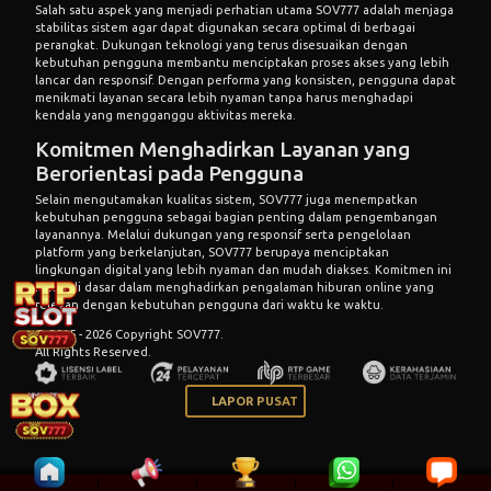
Salah satu aspek yang menjadi perhatian utama SOV777 adalah menjaga
stabilitas sistem agar dapat digunakan secara optimal di berbagai
perangkat. Dukungan teknologi yang terus disesuaikan dengan
kebutuhan pengguna membantu menciptakan proses akses yang lebih
lancar dan responsif. Dengan performa yang konsisten, pengguna dapat
menikmati layanan secara lebih nyaman tanpa harus menghadapi
kendala yang mengganggu aktivitas mereka.
Komitmen Menghadirkan Layanan yang
Berorientasi pada Pengguna
Selain mengutamakan kualitas sistem, SOV777 juga menempatkan
kebutuhan pengguna sebagai bagian penting dalam pengembangan
layanannya. Melalui dukungan yang responsif serta pengelolaan
platform yang berkelanjutan, SOV777 berupaya menciptakan
lingkungan digital yang lebih nyaman dan mudah diakses. Komitmen ini
menjadi dasar dalam menghadirkan pengalaman hiburan online yang
relevan dengan kebutuhan pengguna dari waktu ke waktu.
© 2015 - 2026 Copyright SOV777.
All Rights Reserved.
LAPOR PUSAT