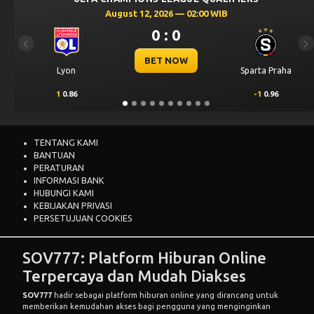
12, 2026 — 02:00 WIB
August 12
0 : 0
Previous
Ne
BET NOW
Sparta Praha
SK Sturm Graz
-1
0.96
-0.5
0.95
TENTANG KAMI
BANTUAN
PERATURAN
INFORMASI BANK
HUBUNGI KAMI
KEBIJAKAN PRIVASI
PERSETUJUAN COOKIES
SOV777: Platform Hiburan Online
Terpercaya dan Mudah Diakses
SOV777
hadir sebagai platform hiburan online yang dirancang untuk
memberikan kemudahan akses bagi pengguna yang menginginkan