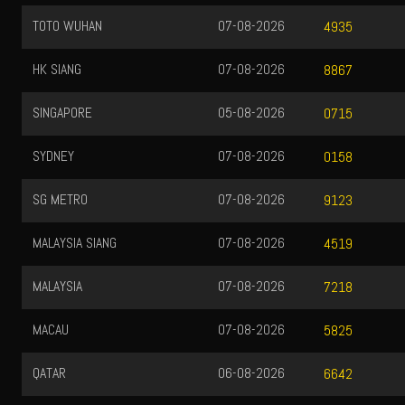
TOTO WUHAN
07-08-2026
4935
HK SIANG
07-08-2026
8867
SINGAPORE
05-08-2026
0715
SYDNEY
07-08-2026
0158
SG METRO
07-08-2026
9123
MALAYSIA SIANG
07-08-2026
4519
MALAYSIA
07-08-2026
7218
MACAU
07-08-2026
5825
QATAR
06-08-2026
6642