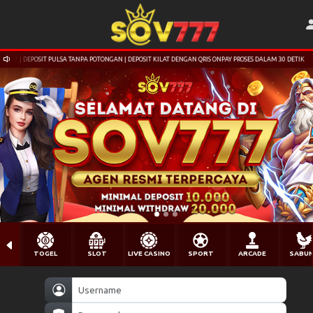
7 | DEPOSIT PULSA TANPA POTONGAN | DEPOSIT KILAT DENGAN QRIS ONPAY PROSES DALAM 30 DETIK
TOGEL
SLOT
LIVE CASINO
SPORT
ARCADE
SABU