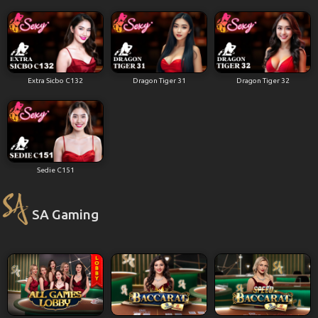
Extra Sicbo C132
Dragon Tiger 31
Dragon Tiger 32
Sedie C151
SA Gaming