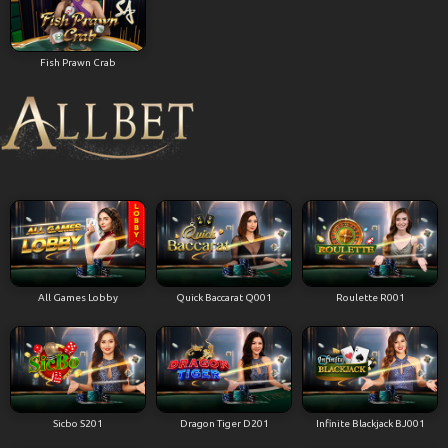
Fish Prawn Crab
All Games Lobby
Quick Baccarat Q001
Roulette R001
Sicbo S201
Dragon Tiger D201
Infinite Blackjack BJ001