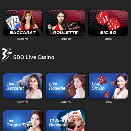
Baccarat
Roulette
Sicbo
SBO Live Casino
Baccarat
Roulette
Sicbo